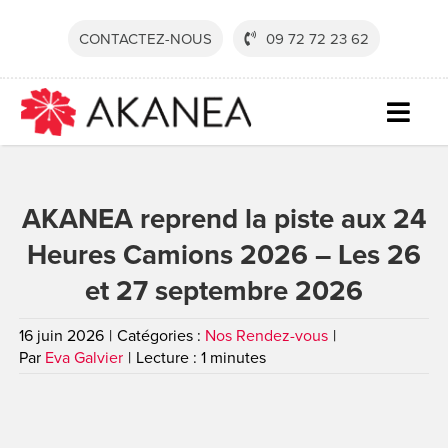
Passer
au
CONTACTEZ-NOUS
09 72 72 23 62
contenu
Togg
Navig
SECTE
AKANEA reprend la piste aux 24
SOLUT
Heures Camions 2026 – Les 26
SERVI
et 27 septembre 2026
RESSO
16 juin 2026
|
Catégories :
Nos Rendez-vous
|
SOCIÉ
Par
Eva Galvier
|
Lecture : 1 minutes
CONTA
DEVEN