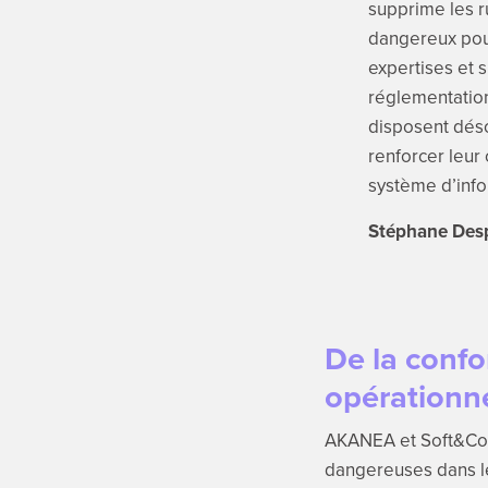
supprime les ru
dangereux pour
expertises et 
réglementation
disposent déso
renforcer leur
système d’info
Stéphane Desp
De la confo
opérationne
AKANEA et Soft&Co v
dangereuses dans le