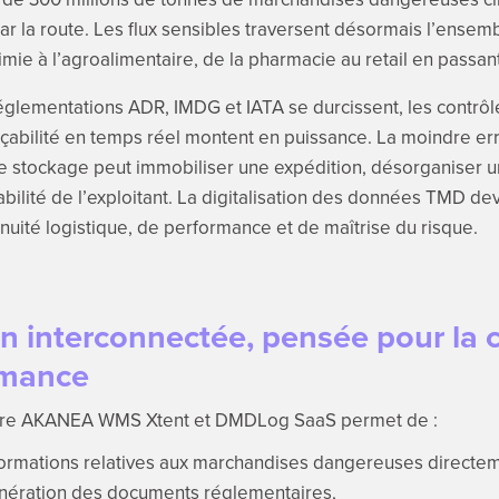
ar la route. Les flux sensibles traversent désormais l’ensem
himie à l’agroalimentaire, de la pharmacie au retail en passa
églementations ADR, IMDG et IATA se durcissent, les contrôles
açabilité en temps réel montent en puissance. La moindre e
de stockage peut immobiliser une expédition, désorganiser u
ilité de l’exploitant. La digitalisation des données TMD de
nuité logistique, de performance et de maîtrise du risque.
n interconnectée, pensée pour la 
rmance
ntre AKANEA WMS Xtent et DMDLog SaaS permet de :
nformations relatives aux marchandises dangereuses directe
énération des documents réglementaires,