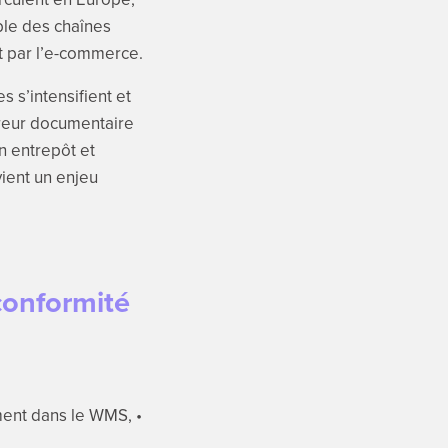
ble des chaînes
nt par l’e-commerce.
 s’intensifient et
rreur documentaire
n entrepôt et
vient un enjeu
conformité
ment dans le WMS, •