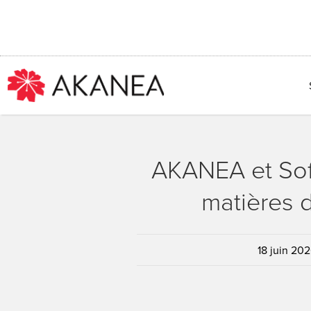
Passer
au
contenu
AKANEA et Soft
matières d
18 juin 20