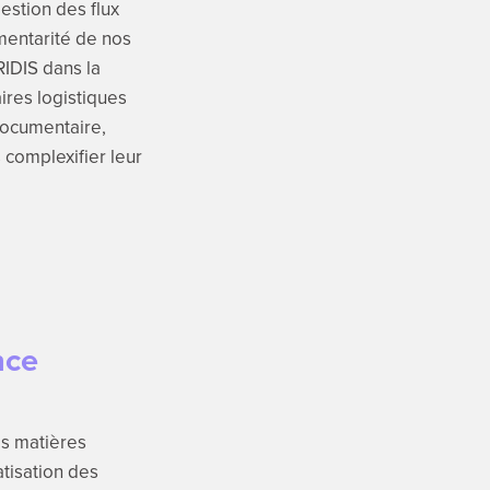
gestion des flux
mentarité de nos
IDIS dans la
ires logistiques
documentaire,
 complexifier leur
nce
es matières
tisation des