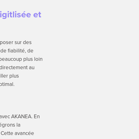
itlisée et
eposer sur des
e fiabilité, de
 beaucoup plus loin
 directement au
ller plus
ptimal.
ns avec AKANEA. En
égrons la
 Cette avancée