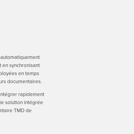
 automatiquement
t en synchronisant
éployées en temps
reurs documentaires.
’intégrer rapidement
te solution intégrée
entaire TMD de