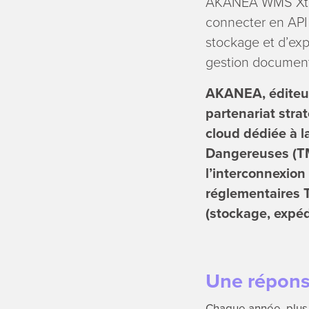
AKANEA WMS Xten
connecter en API
stockage et d’exp
gestion documenta
AKANEA, éditeur 
partenariat str
cloud dédiée à l
Dangereuses (TMD
l’interconnexio
réglementaires 
(stockage, expédi
Une réponse
Chaque année, plus 