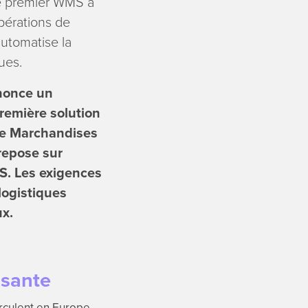
e premier WMS à
pérations de
automatise la
ues.
nnonce un
remière solution
 de Marchandises
 repose sur
S. Les exigences
logistiques
ux.
ssante
rculent en Europe,