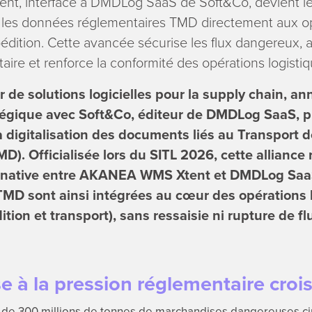
t, interfacé à DMDLog SaaS de Soft&Co, devient l
 les données réglementaires TMD directement aux o
édition. Cette avancée sécurise les flux dangereux, 
ire et renforce la conformité des opérations logistiq
de solutions logicielles pour la supply chain, a
atégique avec Soft&Co, éditeur de DMDLog SaaS, p
a digitalisation des documents liés au Transport
). Officialisée lors du SITL 2026, cette alliance
n native entre AKANEA WMS Xtent et DMDLog Saa
TMD sont ainsi intégrées au cœur des opérations 
tion et transport), sans ressaisie ni rupture de fl
 à la pression réglementaire croi
de 300 millions de tonnes de marchandises dangereuses ci