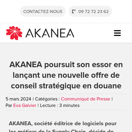
Passer
au
CONTACTEZ-NOUS
09 72 72 23 62
contenu
Togg
Navig
SECTE
AKANEA poursuit son essor en
SOLUT
lançant une nouvelle offre de
SERVI
conseil stratégique en douane
RESSO
5 mars 2024
|
Catégories :
Communiqué de Presse
|
SOCIÉ
Par
Eva Galvier
|
Lecture : 3 minutes
CONTA
AKANEA, société éditrice de logiciels pour
DEVEN
les métiers de la Supply Chain, décide de