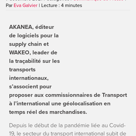
Par
Eva Galvier
|
Lecture : 4 minutes
ENGLI
Search
AKANEA, éditeur
for:
de logiciels pour la
supply chain et
WAKEO, leader de
la traç
abilité sur les
transports
internationaux,
s
’associent pour
proposer aux commissionnaires de Transport
à l
’international une géolocalisation en
temps réel des marchandises.
Depuis le début de la pandémie liée au Covid-
19, le secteur du transport international subit de