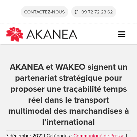
Passer
au
CONTACTEZ-NOUS
09 72 72 23 62
contenu
Togg
Navig
SECTE
AKANEA et WAKEO signent un
SOLUT
partenariat stratégique pour
SERVI
proposer une traçabilité temps
RESSO
réel dans le transport
SOCIÉ
multimodal des marchandises à
CONTA
l’international
DEVEN
7 décembre 2021
|
Catégories :
Communiqué de Presse
|