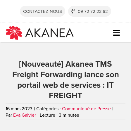
Passer
au
CONTACTEZ-NOUS
09 72 72 23 62
contenu
Togg
Navig
SECTE
[Nouveauté] Akanea TMS
SOLUT
Freight Forwarding lance son
SERVI
portail web de services : IT
RESSO
FREIGHT
SOCIÉ
16 mars 2023
|
Catégories :
Communiqué de Presse
|
CONTA
Par
Eva Galvier
|
Lecture : 3 minutes
DEVEN