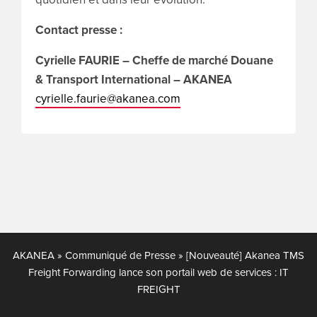
Contact presse :
Cyrielle FAURIE – Cheffe de marché Douane
& Transport International – AKANEA
cyrielle.faurie@akanea.com
AKANEA
»
Communiqué de Presse
»
[Nouveauté] Akanea TMS
Freight Forwarding lance son portail web de services : IT
FREIGHT