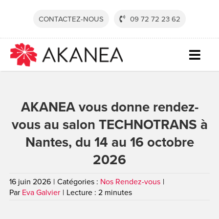
Passer
au
CONTACTEZ-NOUS
09 72 72 23 62
contenu
Togg
Navig
SECTE
AKANEA vous donne rendez-
SOLUT
vous au salon TECHNOTRANS à
SERVI
Nantes, du 14 au 16 octobre
RESSO
2026
SOCIÉ
16 juin 2026
|
Catégories :
Nos Rendez-vous
|
CONTA
Par
Eva Galvier
|
Lecture : 2 minutes
DEVEN