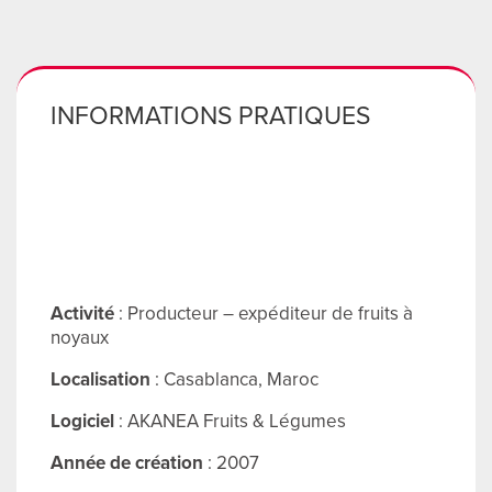
ENGLI
Search
for:
INFORMATIONS PRATIQUES
Activité
: Producteur – expéditeur de fruits à
noyaux
Localisation
: Casablanca, Maroc
Logiciel
: AKANEA Fruits & Légumes
Année de création
: 2007