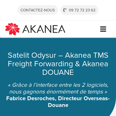
Passer
au
CONTACTEZ-NOUS
09 72 72 23 62
contenu
Togg
Navig
SECTE
Satelit Odysur – Akanea TMS
SOLUT
Freight Forwarding & Akanea
SERVI
DOUANE
RESSO
« Grâce à l’interface entre les 2 logiciels,
SOCIÉ
nous gagnons énormément de temps »
Fabrice Desroches, Directeur Overseas-
CONTA
Douane
DEVEN