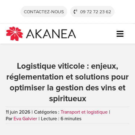
Passer
au
CONTACTEZ-NOUS
09 72 72 23 62
contenu
Togg
Navig
SECTE
Logistique viticole : enjeux,
SOLUT
réglementation et solutions pour
SERVI
optimiser la gestion des vins et
RESSO
spiritueux
SOCIÉ
11 juin 2026
|
Catégories :
Transport et logistique
|
CONTA
Par
Eva Galvier
|
Lecture : 6 minutes
DEVEN