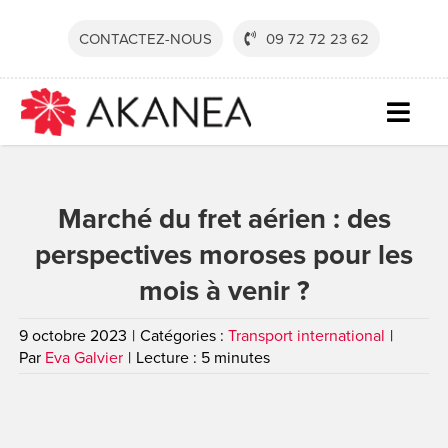
Passer
au
CONTACTEZ-NOUS
09 72 72 23 62
contenu
Togg
Navig
SECTE
Marché du fret aérien : des
SOLUT
perspectives moroses pour les
SERVI
mois à venir ?
RESSO
9 octobre 2023
|
Catégories :
Transport international
|
SOCIÉ
Par
Eva Galvier
|
Lecture : 5 minutes
CONTA
DEVEN