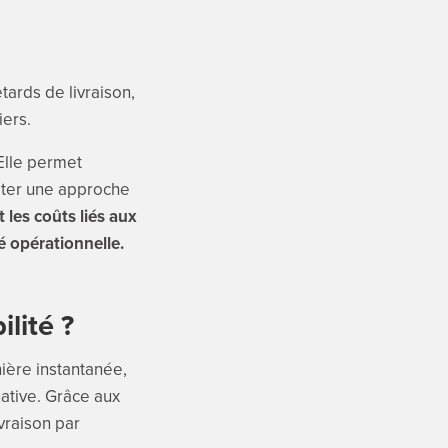
ards de livraison,
iers.
lle permet
opter une approche
t les coûts liés aux
é opérationnelle.
lité ?
ière instantanée,
native. Grâce aux
vraison par