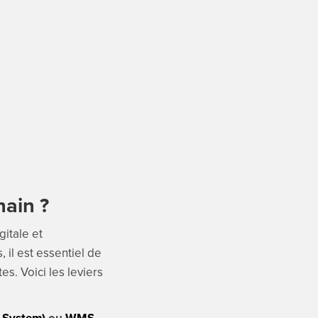
hain ?
gitale et
, il est essentiel de
s. Voici les leviers
 System)
ou
WMS