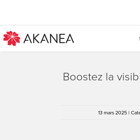
Passer
au
contenu
Boostez la visib
13 mars 2025
|
Cat