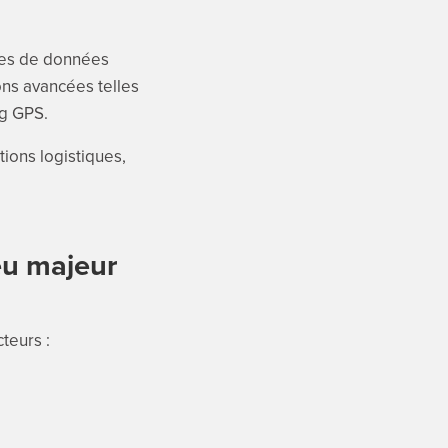
umes de données
ions avancées telles
ng GPS.
tions logistiques,
jeu majeur
teurs :