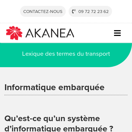
Passer
au
CONTACTEZ-NOUS
09 72 72 23 62
contenu
Togg
Navig
SECTE
Lexique des termes du transport
SOLUT
SERVI
Informatique embarquée
RESSO
SOCIÉ
CONTA
Qu’est-ce qu’un système
DEVEN
d’informatique embarquée ?