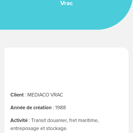
Vrac
ENGLI
Search
for:
Client
: MEDIACO VRAC
Année de création
: 1988
Activité
: Transit douanier, fret maritime,
entreposage et stockage.