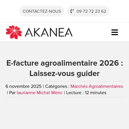
Passer
au
CONTACTEZ-NOUS
09 72 72 23 62
contenu
Togg
Navig
SECTE
E-facture agroalimentaire 2026 :
SOLUT
Laissez-vous guider
SERVI
RESSO
6 novembre 2025
|
Catégories :
Marchés Agroalimentaires
|
Par
laurianne Michel Menc
|
Lecture : 12 minutes
SOCIÉ
CONTA
DEVEN