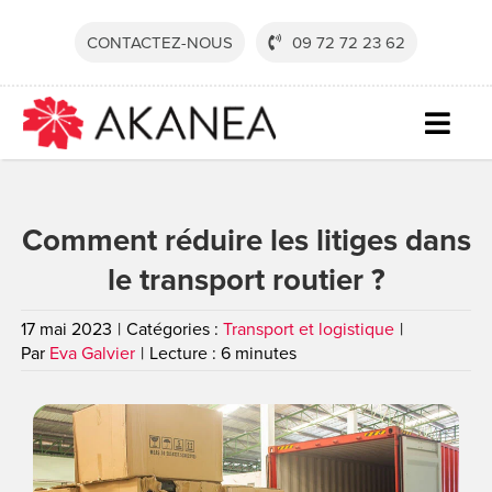
Passer
au
CONTACTEZ-NOUS
09 72 72 23 62
contenu
Togg
Navig
SECTE
Comment réduire les litiges dans
SOLUT
le transport routier ?
SERVI
RESSO
17 mai 2023
|
Catégories :
Transport et logistique
|
Par
Eva Galvier
|
Lecture : 6 minutes
SOCIÉ
CONTA
DEVEN