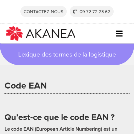
Passer
au
CONTACTEZ-NOUS
09 72 72 23 62
contenu
Togg
Navig
SECTE
Lexique des termes de la logistique
SOLUT
SERVI
Code EAN
RESSO
SOCIÉ
Qu’est-ce que le code EAN ?
CONTA
DEVEN
Le code EAN (European Article Numbering) est un