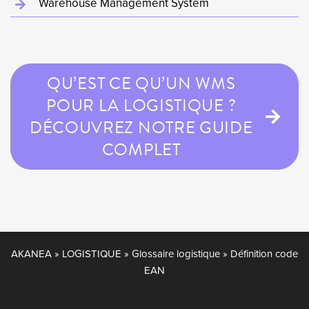
Warehouse Management System
QU’EST CE QU’UN WMS
POUR LA LOGISTIQUE ?
DÉCOUVREZ NOTRE GUIDE
COMPLET
AKANEA
»
LOGISTIQUE
»
Glossaire logistique
»
Définition code
EAN