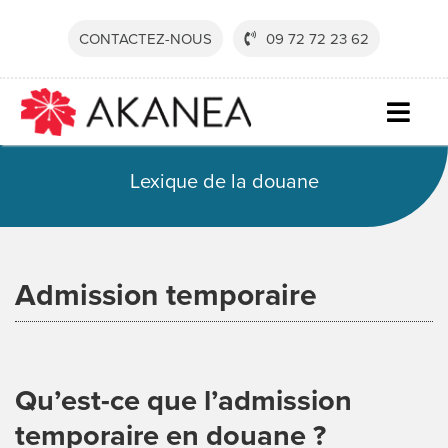
Passer
au
CONTACTEZ-NOUS
09 72 72 23 62
contenu
Togg
Navig
SECTE
Lexique de la douane
SOLUT
SERVI
Admission temporaire
RESSO
SOCIÉ
CONTA
Qu’est-ce que l’admission
temporaire en douane ?
DEVEN