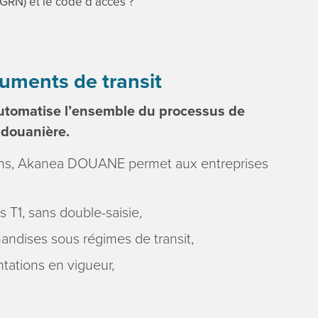
GRN) et le code d’accès ?
uments de transit
automatise l’ensemble du processus de
n douanière.
ns, Akanea DOUANE permet aux entreprises
 T1, sans double-saisie,
andises sous régimes de transit,
ntations en vigueur,